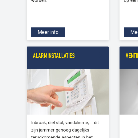
worden.
op een
Meer info
Mee
ALARMINSTALLATIES
VENTI
Inbraak, diefstal, vandalisme,.... dit
zijn jammer genoeg dagelijks
terugkomende aspecten in het