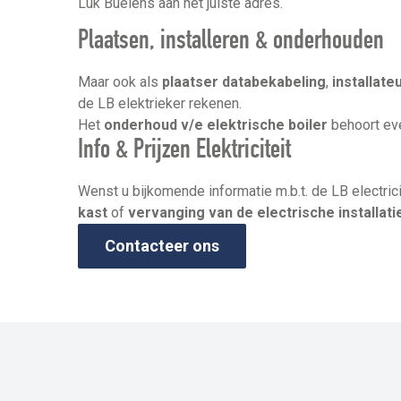
Luk Buelens aan het juiste adres.
Plaatsen, installeren & onderhouden
Maar ook als
plaatser databekabeling
,
installat
de LB elektrieker rekenen.
Het
onderhoud v/e elektrische boiler
behoort ev
Info & Prijzen Elektriciteit
Wenst u bijkomende informatie m.b.t. de LB electric
kast
of
vervanging van de
electrische installati
Contacteer ons