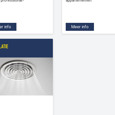
 professional?
appartementen.
r info
Meer info
LATIE