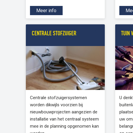
Meer info
Mee
CENTRALE STOFZUIGER
TUIN 
Centrale stofzuigersystemen
U denk
worden dikwijls voorzien bij
buiten
nieuwbouwprojecten aangezien de
plaatse
installatie van het centraal systeem
uw omg
mee in de planning opgenomen kan
belang