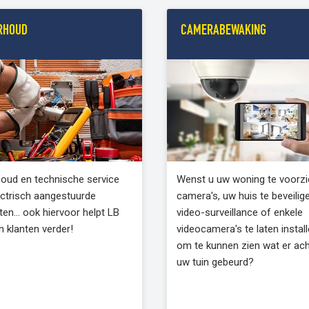
RHOUD
CAMERABEWAKING
oud en technische service
Wenst u uw woning te voorzi
ectrisch aangestuurde
camera's, uw huis te beveilig
en... ook hiervoor helpt LB
video-surveillance of enkele
jn klanten verder!
videocamera's te laten instal
om te kunnen zien wat er ach
uw tuin gebeurd?