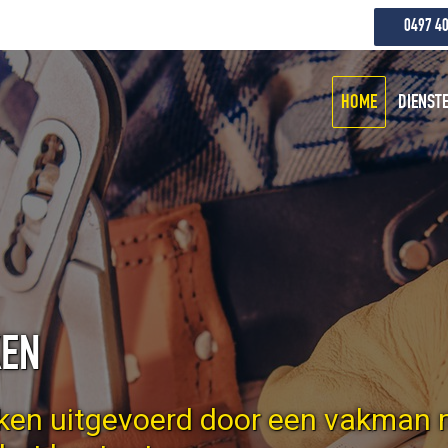
0497 40
HOME
DIENST
KEN
rken uitgevoerd door een vakman m