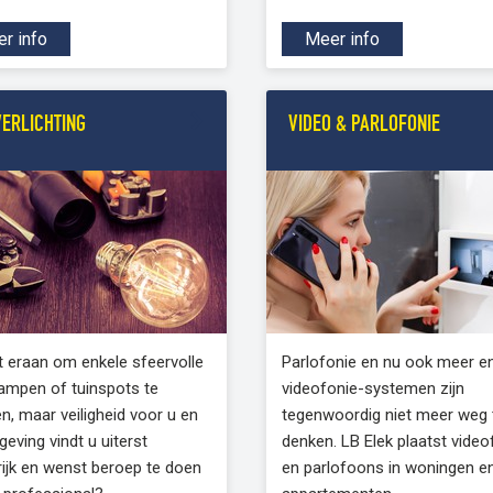
r info
Meer info
VERLICHTING
VIDEO & PARLOFONIE
t eraan om enkele sfeervolle
Parlofonie en nu ook meer e
lampen of tuinspots te
videofonie-systemen zijn
n, maar veiligheid voor u en
tegenwoordig niet meer weg 
eving vindt u uiterst
denken. LB Elek plaatst vide
rijk en wenst beroep te doen
en parlofoons in woningen e